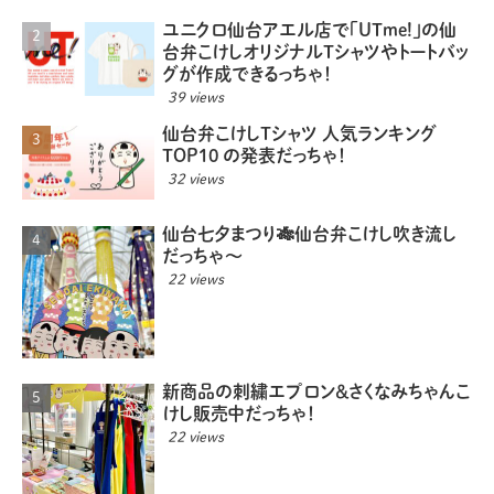
ユニクロ仙台アエル店で「UTme!」の仙
台弁こけしオリジナルTシャツやトートバッ
グが作成できるっちゃ！
39 views
仙台弁こけしTシャツ 人気ランキング
TOP10 の発表だっちゃ！
32 views
仙台七夕まつり🎋仙台弁こけし吹き流し
だっちゃ〜
22 views
新商品の刺繍エプロン＆さくなみちゃんこ
けし販売中だっちゃ！
22 views