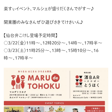
楽すぃイベント、マルシェが盛りだくさんでがす〜♪
関東圏のみなさんぜひ遊びさきてけさいん♪
【仙台弁こけし登場予定時間】
○3/22（金）11時〜、12時20分〜、14時〜、17時半〜
○3/23（土）11時25分〜、13時〜、15時10分〜、16
時〜、17時半〜