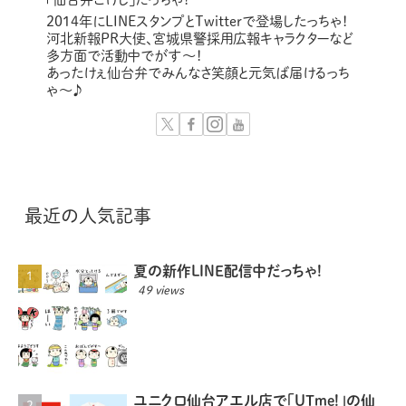
2014年にLINEスタンプとTwitterで登場したっちゃ！
河北新報PR大使、宮城県警採用広報キャラクターなど
多方面で活動中でがす〜！
あったけぇ仙台弁でみんなさ笑顔と元気ば届けるっち
ゃ～♪
最近の人気記事
夏の新作LINE配信中だっちゃ!
49 views
ユニクロ仙台アエル店で「UTme!」の仙