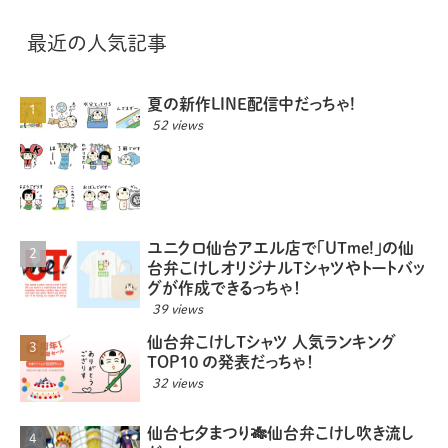
最近の人気記事
夏の新作LINE配信中だっちゃ!
52 views
ユニクロ仙台アエル店で「UTme!」の仙
台弁こけしオリジナルTシャツやトートバッ
グが作成できるっちゃ！
39 views
仙台弁こけしTシャツ 人気ランキング
TOP10 の発表だっちゃ！
32 views
仙台七夕まつり🎋仙台弁こけし吹き流し