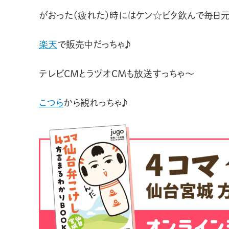
がおった（疲れた）時にはケン☆ビタ飲んで毎日
楽天
で販売中だっちゃ♪
テレビCMとラヅオCMも放送すっちゃ〜
こつら
から観れっちゃ♪