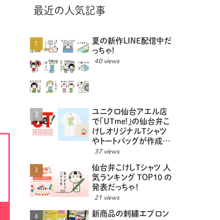
最近の人気記事
夏の新作LINE配信中だ
っちゃ!
40 views
ユニクロ仙台アエル店
で「UTme!」の仙台弁こ
けしオリジナルTシャツ
やトートバッグが作成で
きるっちゃ！
37 views
仙台弁こけしTシャツ 人
気ランキング TOP10 の
発表だっちゃ！
21 views
新商品の刺繍エプロン