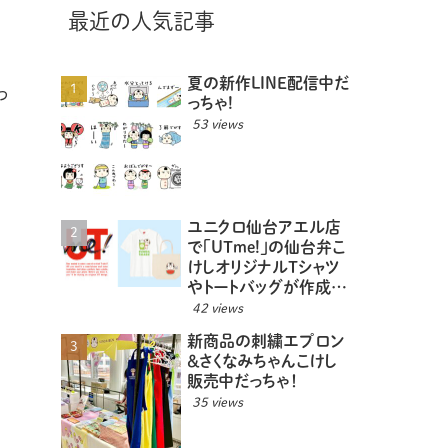
最近の人気記事
夏の新作LINE配信中だ
っ
っちゃ!
53 views
ユニクロ仙台アエル店
で「UTme!」の仙台弁こ
けしオリジナルTシャツ
やトートバッグが作成で
きるっちゃ！
42 views
新商品の刺繍エプロン
＆さくなみちゃんこけし
販売中だっちゃ！
35 views