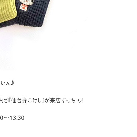
いん♪
さ『仙台弁こけし』が来店すっち ゃ！
00～13:30