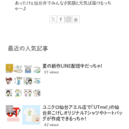
あったけぇ仙台弁でみんなさ笑顔と元気ば届けるっち
ゃ～♪
最近の人気記事
夏の新作LINE配信中だっちゃ!
51 views
ユニクロ仙台アエル店で「UTme!」の仙
台弁こけしオリジナルTシャツやトートバッ
グが作成できるっちゃ！
42 views