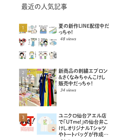
最近の人気記事
夏の新作LINE配信中だ
っちゃ!
48 views
新商品の刺繍エプロン
＆さくなみちゃんこけし
販売中だっちゃ！
34 views
ユニクロ仙台アエル店
で「UTme!」の仙台弁こ
けしオリジナルTシャツ
やトートバッグが作成で