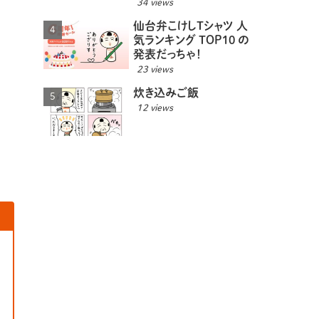
きるっちゃ！
34 views
仙台弁こけしTシャツ 人
気ランキング TOP10 の
発表だっちゃ！
23 views
炊き込みご飯
12 views