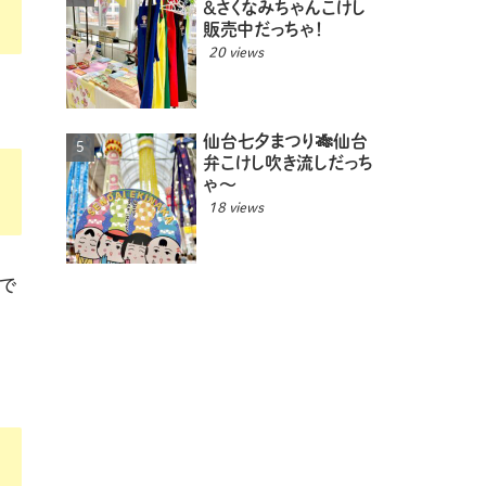
＆さくなみちゃんこけし
販売中だっちゃ！
20 views
仙台七夕まつり🎋仙台
弁こけし吹き流しだっち
ゃ〜
18 views
で