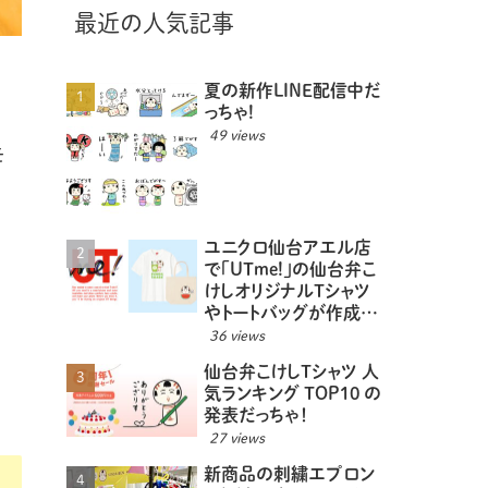
最近の人気記事
夏の新作LINE配信中だ
っちゃ!
49 views
モ
ユニクロ仙台アエル店
で「UTme!」の仙台弁こ
けしオリジナルTシャツ
やトートバッグが作成で
きるっちゃ！
36 views
仙台弁こけしTシャツ 人
気ランキング TOP10 の
発表だっちゃ！
27 views
新商品の刺繍エプロン