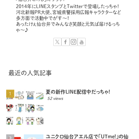
2014年にLINEスタンプとTwitterで登場したっちゃ！
河北新報PR大使、宮城県警採用広報キャラクターなど
多方面で活動中でがす〜！
あったけぇ仙台弁でみんなさ笑顔と元気ば届けるっち
ゃ～♪
最近の人気記事
夏の新作LINE配信中だっちゃ!
52 views
ユニクロ仙台アエル店で「UTme!」の仙