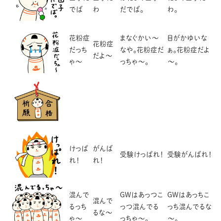
でば
わ
だでば。
わ。
花粉症
まなぐかい～
目がかゆいな
花粉症
だっち
なや。花粉症だ
ぁ。花粉症だよ
だよ～
ゃ～
っちゃ～。
～。
けっぱ
がんば
受験けっぱれ！
受験がんばれ！
れ！
れ！
混んで
GWはあっつこ
GWはあっちこ
混んで
るっち
っつ混んでる
っち混んでるな
るな～
ゃ～
っちゃ～。
～。