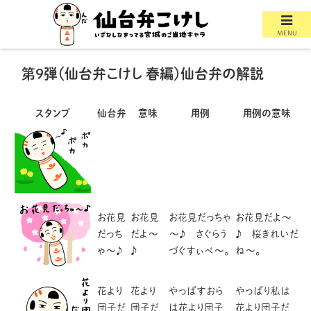
MENU
第９弾（仙台弁こけし 春編）仙台弁の解説
スタンプ
仙台弁
意味
用例
用例の意味
お花見
お花見
お花見だっちゃ
お花見だよ～
だっち
だよ～
～♪ さぐらう
♪ 桜きれいだ
ゃ～♪
♪
づぐすぃべ～。
ね～。
花より
花より
やっぱすおら
やっぱり私は
団子だ
団子だ
は花より団子
花より団子だ