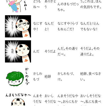
どうも
ありがと
う。これは、ほん
んのきもづだっ
ね～
う
の気持ちです。
ちゃ。
なにす
なんだ
なにすや！らづ
なんだと！とん
や！
と！
もねぇごだ！
でもないな！
んだ。その通り
そうだよ。その
んだ
そうだよ
だべ。
通りだよ。
かしわ
かしわもづ、
柏餅、食べなさ
柏餅
もづ
け。
い。
んまそ
おいし
んまそうだなや
おいしそうだな
うだな
そうだな
～。おらにもか
～。私にも食べ