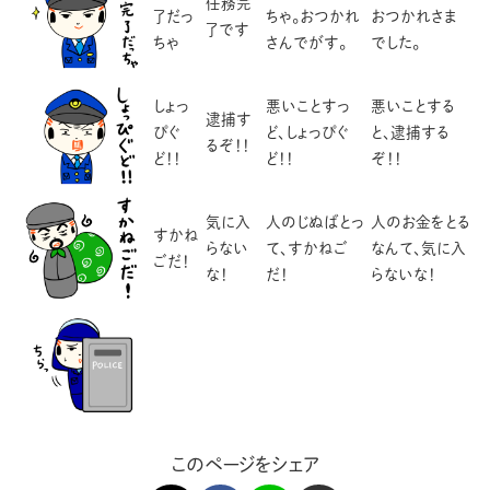
任務完
了だっ
ちゃ。おつかれ
おつかれさま
了です
ちゃ
さんでがす。
でした。
しょっ
悪いことすっ
悪いことする
逮捕す
ぴぐ
ど、しょっぴぐ
と、逮捕する
るぞ！！
ど！！
ど！！
ぞ！！
気に入
人のじぬばとっ
人のお金をとる
すかね
らない
て、すかねご
なんて、気に入
ごだ！
な！
だ！
らないな！
このページをシェア