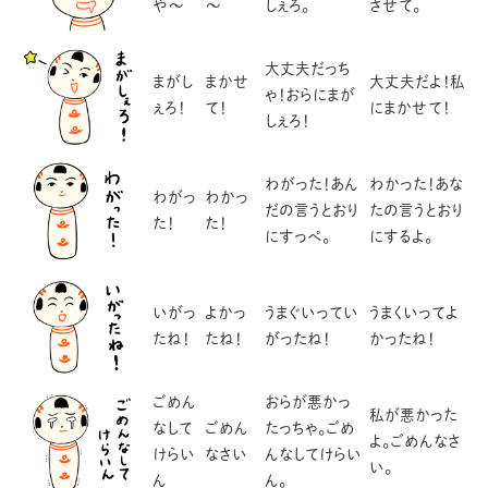
や～
～
しぇろ。
させて。
大丈夫だっち
まがし
まかせ
大丈夫だよ！私
ゃ！おらにまが
ぇろ！
て！
にまかせて！
しぇろ！
わがった！あん
わかった！あな
わがっ
わかっ
だの言うとおり
たの言うとおり
た！
た！
にすっぺ。
にするよ。
いがっ
よかっ
うまぐいってい
うまくいってよ
たね！
たね！
がったね！
かったね！
ごめん
おらが悪かっ
私が悪かった
なして
ごめん
たっちゃ。ごめ
よ。ごめんなさ
けらい
なさい
んなしてけらい
い。
ん
ん。