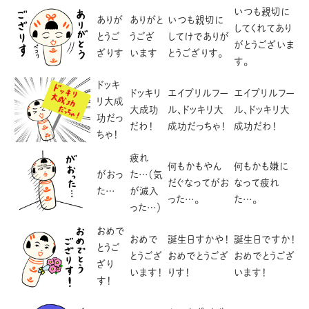
いつも親切に
ありが
ありがと
いつも親切に
してくれてあり
とうご
うござ
してけでありが
がとうございま
ざりす
います
とうござりす。
す。
ドッキ
ドッキリ
エイプリルフー
エイプリルフー
リ大成
大成功
ル、ドッキリ大
ル、ドッキリ大
功だっ
だわ！
成功だっちゃ！
成功だわ！
ちゃ！
疲れ
何もかもやん
何もかも嫌に
がおっ
た…（気
だぐなってがお
なって疲れ
た…
が滅入
った…。
た…。
った…）
おめで
おめで
誕生日すかや！
誕生日ですか！
とうご
とうござ
おめでとうござ
おめでとうござ
ざり
います！
りす！
います！
す！