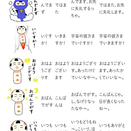
んでまず、お先
んでま
ではま
ではまた、お先
に失礼するっ
ず
た
に失礼します。
ちゃ。
いぐす
いきま
宇宙の彼方ま
宇宙の彼方ま
か！
すか！
でいぐすか！
でいきますか！
おはよ
おはよう
おはようござり
おはようござい
うござ
ござい
す。あったけぐ
ます。あったか
りす
ます
ていいなや～。
くていいな～。
おばんでがす。
こんばんじゃ。
おばん
こんば
し、なげぐなっ
日が長くなった
でがす
んは
たなや～。
ね～。
いつもどうもね
いつも
いつも
いつもありがと
～。こいづ、ほ