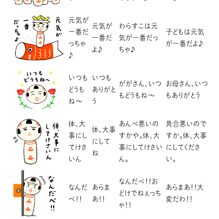
元気が
元気が
わらすこは元
一番だ
子どもは元気
一番だ
気が一番だっ
っちゃ
が一番だよ♪
よ♪
ちゃ♪
♪
いつも
いつも
ががさん、いつ
お母さん、いつ
どうも
ありがと
もどうもね～
もありがとう
ね～
う
体、大
あんべ悪いの
具合悪いので
体、大事
事にし
すかや。体、大
すか。体、大事
にして
てけさ
事にしてけさい
にしてくださ
ね
いん
ん。
い。
なんだべ！！お
なんだ
あらま
あらまあ！！大
どけでねぇっち
べ！！
あ！！
変だわ！！
ゃ！！