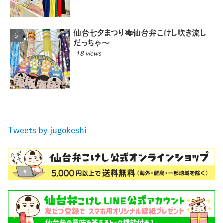
仙台七夕まつり🎋仙台弁こけし吹き流し
だっちゃ〜
18 views
Tweets by jugokeshi