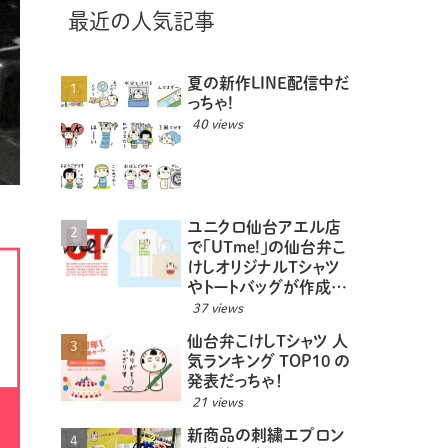
最近の人気記事
夏の新作LINE配信中だ
っちゃ!
40 views
ユニクロ仙台アエル店
で「UTme!」の仙台弁こ
けしオリジナルTシャツ
やトートバッグが作成で
きるっちゃ！
37 views
仙台弁こけしTシャツ 人
気ランキング TOP10 の
発表だっちゃ！
21 views
新商品の刺繍エプロン