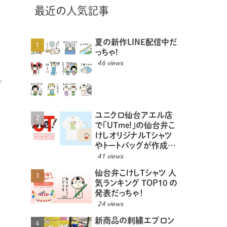
最近の人気記事
夏の新作LINE配信中だ
っちゃ!
46 views
ユニクロ仙台アエル店
で「UTme!」の仙台弁こ
けしオリジナルTシャツ
やトートバッグが作成で
きるっちゃ！
41 views
仙台弁こけしTシャツ 人
気ランキング TOP10 の
発表だっちゃ！
24 views
新商品の刺繍エプロン