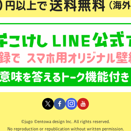
©jugo ©entowa design Inc. All rights reserved.
No reproduction or republication without written permission.