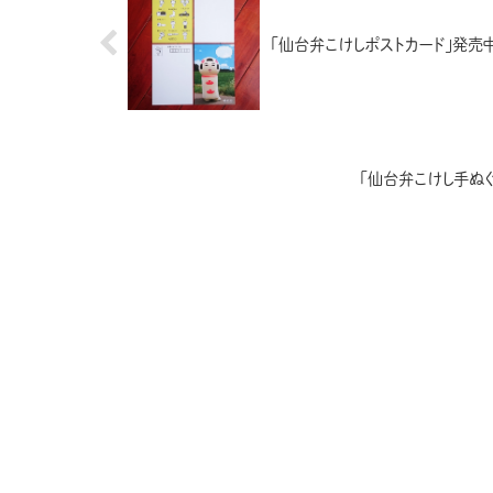
「仙台弁こけしポストカード」発売
「仙台弁こけし手ぬ