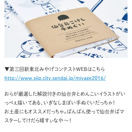
▼第三回新東北みやげコンテストWEBはこちら
http://www.siip.city.sendai.jp/miyage2016/
おらが厳選した解説付きの仙台弁とめんこいイラストがい
っぺぇ描いてある、いぎなしまぼい手ぬぐいだっちゃ！
お土産にもオススメだっちゃ。ばんばん使って仙台弁ばマ
スターしてけだら嬉すぃなや〜！