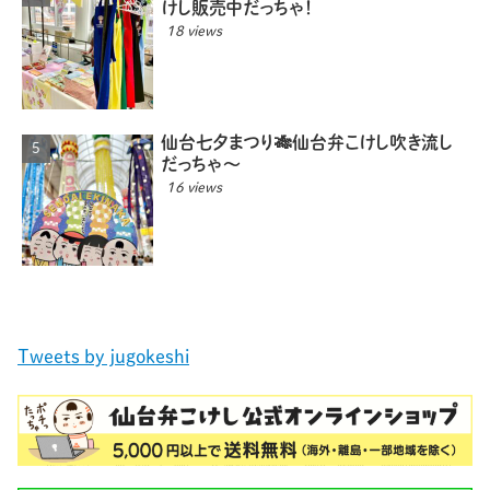
けし販売中だっちゃ！
18 views
仙台七夕まつり🎋仙台弁こけし吹き流し
だっちゃ〜
16 views
Tweets by jugokeshi